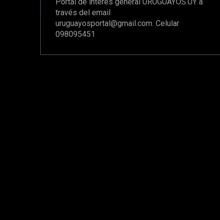
Portal de interés general URUGUAYOS.UY a
través del email
uruguayosportal@gmail.com
. Celular
098095451